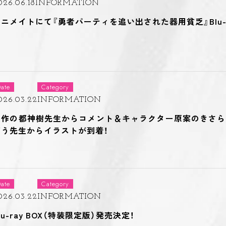
026.06.18
INFORMATION
アニメイトにて『勇者パーティを追い出された器用貧乏』Blu-r
ate
Category
026.03.22
INFORMATION
原作の都神樹先生からコメント＆キャラクター原案のきさら
ぞう先生からイラストが到着！
ate
Category
026.03.22
INFORMATION
lu-ray BOX（特装限定版）発売決定！