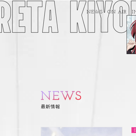
A KIYOU B
NEWS
ON AIR
I
NEWS
最新情報
D