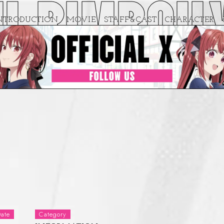
IMBOU
YUU
NTRODUCTION
MOVIE
STAFF&CAST
CHARACTER
ate
Category