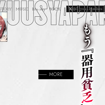
SYAPARTY 
@kiyou_bimbou
STORY
MUSIC
Blu-ray
BOOK
MORE