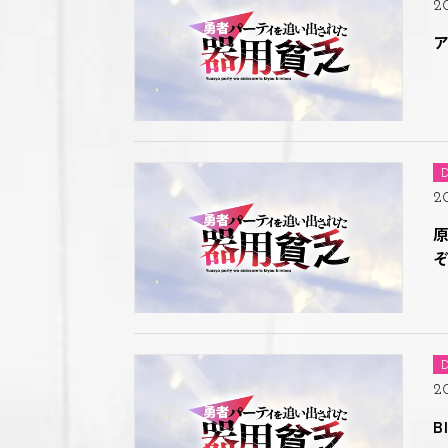
2
D
2
D
2
B