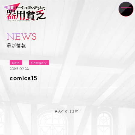
NEWS
最新情報
Date
Category
2025.09.22
comics15
BACK LIST